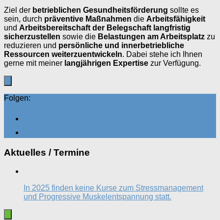
Ziel der
betrieblichen Gesundheitsförderung
sollte es
sein, durch
präventive Maßnahmen
die
Arbeitsfähigkeit
und
Arbeitsbereitschaft der Belegschaft langfristig
sicherzustellen
sowie die
Belastungen am Arbeitsplatz
zu
reduzieren und
persönliche und innerbetriebliche
Ressourcen weiterzuentwickeln
. Dabei stehe ich Ihnen
gerne mit meiner
langjährigen Expertise
zur Verfügung.
Folgen:
Aktuelles / Termine
In 2025 finden keine Kurse zum Stressmanagement
und Progressive Muskelentspannung statt.